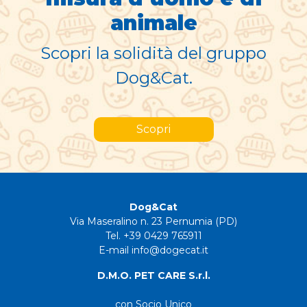
animale
Scopri la solidità del gruppo
Dog&Cat.
Scopri
Dog&Cat
Via Maseralino n. 23 Pernumia (PD)
Tel. +39 0429 765911
E-mail info@dogecat.it
D.M.O. PET CARE S.r.l.
con Socio Unico